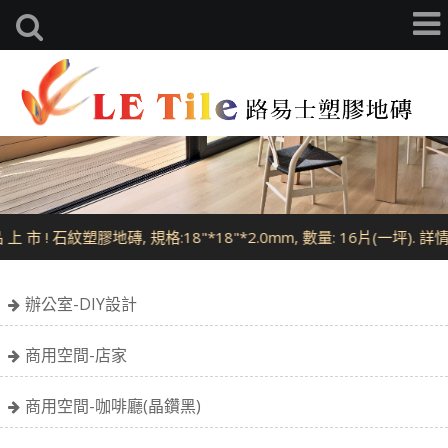
English
上 市 ! 石紋塑膠地磚, 規格:18"*18"*2.0mm, 數量: 16片(一坪). 
辦公室-DIY設計
商用空間-店家
商用空間-咖啡廳(晶鑽黑)