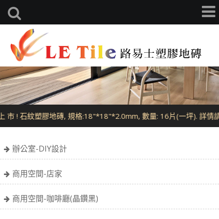
English
 市 ! 石紋塑膠地磚, 規格:18"*18"*2.0mm, 數量: 16片(一坪). 詳
辦公室-DIY設計
商用空間-店家
商用空間-咖啡廳(晶鑽黑)